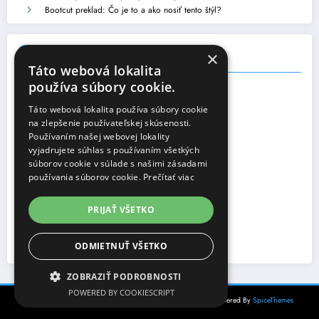
Bootcut preklad: Čo je to a ako nosiť tento štýl?
×
Archív
Táto webová lokalita
používa súbory cookie.
august 2026
(3)
júl 2026
(8)
Táto webová lokalita používa súbory cookie
jún 2026
(2)
na zlepšenie používateľskej skúsenosti.
máj 2026
(9)
Používaním našej webovej lokality
vyjadrujete súhlas s používaním všetkých
apríl 2026
(7)
súborov cookie v súlade s našimi zásadami
marec 2026
(3)
používania súborov cookie.
Prečítať viac
február 2026
(4)
január 2026
(8)
december 2025
(14)
PRIJAŤ VŠETKO
november 2025
(2)
október 2025
(8)
ODMIETNUŤ VŠETKO
september 2025
(20)
ZOBRAZIŤ PODROBNOSTI
POWERED BY COOKIESCRIPT
NewsBlogger - Magazine & Blog
WordPress
Theme 2026 | Powered By
SpiceThemes