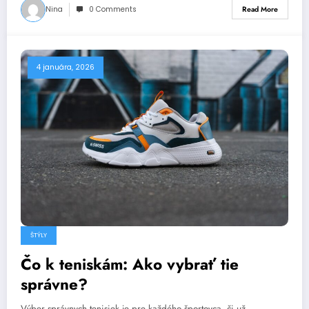
Nina
0 Comments
Read More
4 januára, 2026
ŠTÝLY
Čo k teniskám: Ako vybrať tie
správne?
Výber správnych tenisiek je pre každého športovca, či už