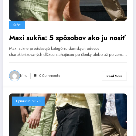
ŠTÝLY
Maxi sukňa: 5 spôsobov ako ju nosiť
Maxi sukne predstavujú kategóriu dámskych odevov
charakterizovaných dĺžkou siahajúcou po členky alebo až po zem.…
Nina
0 Comments
Read More
1 januára, 2026