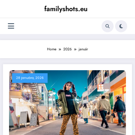
Skip
familyshots.eu
to
content
Home
2026
január
28 januára, 2026