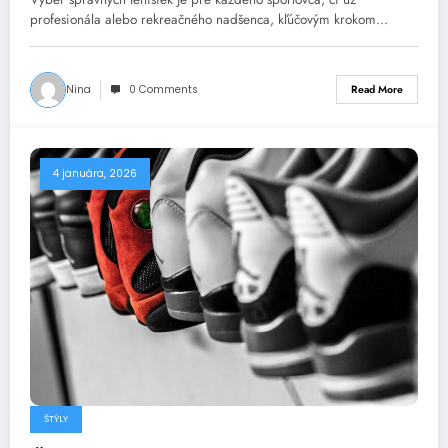
profesionála alebo rekreačného nadšenca, kľúčovým krokom…
Nina
0 Comments
Read More
4 januára, 2026
ŠTÝLY