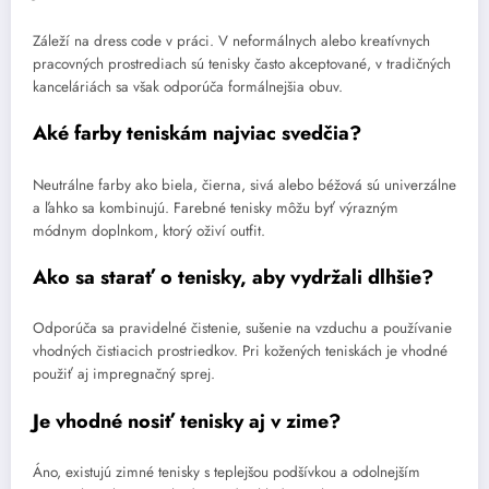
Záleží na dress code v práci. V neformálnych alebo kreatívnych
pracovných prostrediach sú tenisky často akceptované, v tradičných
kanceláriách sa však odporúča formálnejšia obuv.
Aké farby teniskám najviac svedčia?
Neutrálne farby ako biela, čierna, sivá alebo béžová sú univerzálne
a ľahko sa kombinujú. Farebné tenisky môžu byť výrazným
módnym doplnkom, ktorý oživí outfit.
Ako sa starať o tenisky, aby vydržali dlhšie?
Odporúča sa pravidelné čistenie, sušenie na vzduchu a používanie
vhodných čistiacich prostriedkov. Pri kožených teniskách je vhodné
použiť aj impregnačný sprej.
Je vhodné nosiť tenisky aj v zime?
Áno, existujú zimné tenisky s teplejšou podšívkou a odolnejším