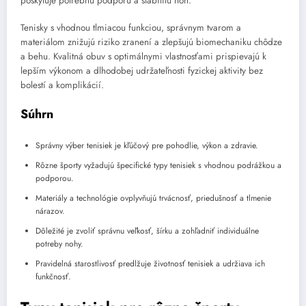
poskytuje potrebnú podporu a stabilitu nôh.
Tenisky s vhodnou tlmiacou funkciou, správnym tvarom a
materiálom znižujú riziko zranení a zlepšujú biomechaniku chôdze
a behu. Kvalitná obuv s optimálnymi vlastnosťami prispievajú k
lepším výkonom a dlhodobej udržateľnosti fyzickej aktivity bez
bolestí a komplikácií.
Súhrn
Správny výber tenisiek je kľúčový pre pohodlie, výkon a zdravie.
Rôzne športy vyžadujú špecifické typy tenisiek s vhodnou podrážkou a
podporou.
Materiály a technológie ovplyvňujú trvácnosť, priedušnosť a tlmenie
nárazov.
Dôležité je zvoliť správnu veľkosť, šírku a zohľadniť individuálne
potreby nohy.
Pravidelná starostlivosť predlžuje životnosť tenisiek a udržiava ich
funkčnosť.