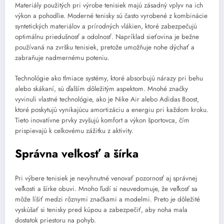
Materiály použitých pri výrobe tenisiek majú zásadný vplyv na ich
výkon a pohodlie. Moderné tenisky sú často vyrobené z kombinácie
syntetických materiálov a prírodných vlákien, ktoré zabezpečujú
optimálnu priedušnosť a odolnosť. Napríklad sieťovina je bežne
používaná na zvršku tenisiek, pretože umožňuje nohe dýchať a
zabraňuje nadmernému poteniu.
Technológie ako tlmiace systémy, ktoré absorbujú nárazy pri behu
alebo skákaní, sú ďalším dôležitým aspektom. Mnohé značky
vyvinuli vlastné technológie, ako je Nike Air alebo Adidas Boost,
ktoré poskytujú vynikajúcu amortizáciu a energiu pri každom kroku.
Tieto inovatívne prvky zvyšujú komfort a výkon športovca, čím
prispievajú k celkovému zážitku z aktivity.
Správna veľkosť a šírka
Pri výbere tenisiek je nevyhnutné venovať pozornosť aj správnej
veľkosti a šírke obuvi. Mnoho ľudí si neuvedomuje, že veľkosť sa
môže líšiť medzi rôznymi značkami a modelmi. Preto je dôležité
vyskúšať si tenisky pred kúpou a zabezpečiť, aby noha mala
dostatok priestoru na pohyb.