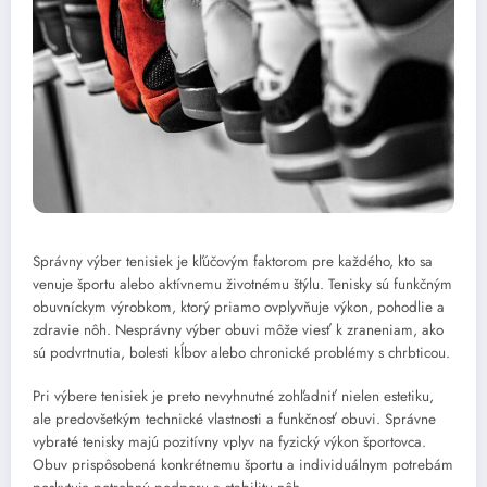
Správny výber tenisiek je kľúčovým faktorom pre každého, kto sa
venuje športu alebo aktívnemu životnému štýlu. Tenisky sú funkčným
obuvníckym výrobkom, ktorý priamo ovplyvňuje výkon, pohodlie a
zdravie nôh. Nesprávny výber obuvi môže viesť k zraneniam, ako
sú podvrtnutia, bolesti kĺbov alebo chronické problémy s chrbticou.
Pri výbere tenisiek je preto nevyhnutné zohľadniť nielen estetiku,
ale predovšetkým technické vlastnosti a funkčnosť obuvi. Správne
vybraté tenisky majú pozitívny vplyv na fyzický výkon športovca.
Obuv prispôsobená konkrétnemu športu a individuálnym potrebám