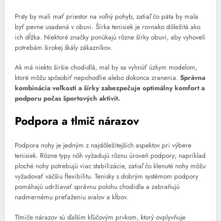
Prsty by mali mať priestor na voľný pohyb, zatiaľ čo päta by mala
byť pevne usadená v obuvi. Šírka tenisiek je rovnako dôležitá ako
ich dĺžka. Niektoré značky ponúkajú rôzne šírky obuvi, aby vyhoveli
potrebám širokej škály zákazníkov.
Ak má niekto širšie chodidlá, mal by sa vyhnúť úzkym modelom,
ktoré môžu spôsobiť nepohodlie alebo dokonca zranenia.
Správna
kombinácia veľkosti a šírky zabezpečuje optimálny komfort a
podporu počas športových aktivít.
Podpora a tlmič nárazov
Podpora nohy je jedným z najdôležitejších aspektov pri výbere
tenisiek. Rôzne typy nôh vyžadujú rôznu úroveň podpory; napríklad
ploché nohy potrebujú viac stabilizácie, zatiaľ čo klenuté nohy môžu
vyžadovať väčšiu flexibilitu. Tenisky s dobrým systémom podpory
pomáhajú udržiavať správnu polohu chodidla a zabraňujú
nadmernému preťaženiu svalov a kĺbov.
Tlmiče nárazov sú ďalším kľúčovým prvkom, ktorý ovplyvňuje