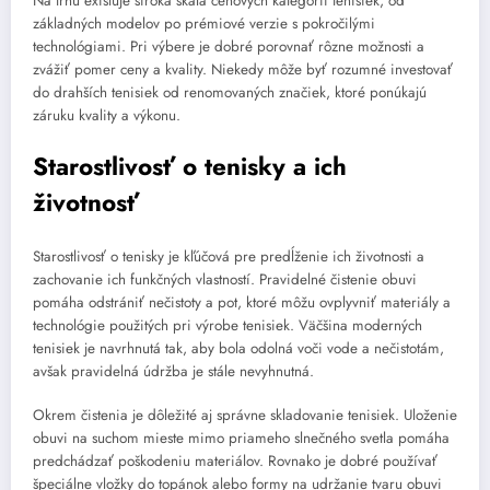
Na trhu existuje široká škála cenových kategórií tenisiek, od
základných modelov po prémiové verzie s pokročilými
technológiami. Pri výbere je dobré porovnať rôzne možnosti a
zvážiť pomer ceny a kvality. Niekedy môže byť rozumné investovať
do drahších tenisiek od renomovaných značiek, ktoré ponúkajú
záruku kvality a výkonu.
Starostlivosť o tenisky a ich
životnosť
Starostlivosť o tenisky je kľúčová pre predĺženie ich životnosti a
zachovanie ich funkčných vlastností. Pravidelné čistenie obuvi
pomáha odstrániť nečistoty a pot, ktoré môžu ovplyvniť materiály a
technológie použitých pri výrobe tenisiek. Väčšina moderných
tenisiek je navrhnutá tak, aby bola odolná voči vode a nečistotám,
avšak pravidelná údržba je stále nevyhnutná.
Okrem čistenia je dôležité aj správne skladovanie tenisiek. Uloženie
obuvi na suchom mieste mimo priameho slnečného svetla pomáha
predchádzať poškodeniu materiálov. Rovnako je dobré používať
špeciálne vložky do topánok alebo formy na udržanie tvaru obuvi