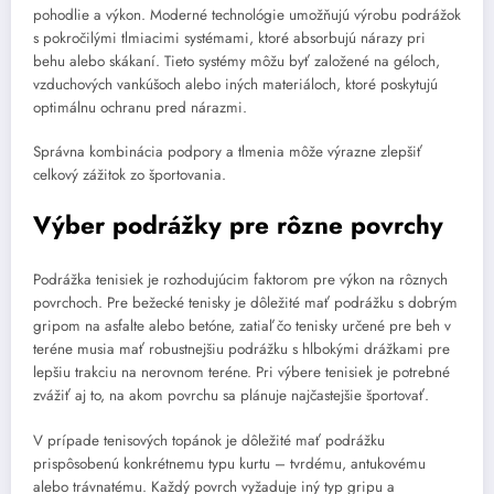
pohodlie a výkon. Moderné technológie umožňujú výrobu podrážok
s pokročilými tlmiacimi systémami, ktoré absorbujú nárazy pri
behu alebo skákaní. Tieto systémy môžu byť založené na géloch,
vzduchových vankúšoch alebo iných materiáloch, ktoré poskytujú
optimálnu ochranu pred nárazmi.
Správna kombinácia podpory a tlmenia môže výrazne zlepšiť
celkový zážitok zo športovania.
Výber podrážky pre rôzne povrchy
Podrážka tenisiek je rozhodujúcim faktorom pre výkon na rôznych
povrchoch. Pre bežecké tenisky je dôležité mať podrážku s dobrým
gripom na asfalte alebo betóne, zatiaľ čo tenisky určené pre beh v
teréne musia mať robustnejšiu podrážku s hlbokými drážkami pre
lepšiu trakciu na nerovnom teréne. Pri výbere tenisiek je potrebné
zvážiť aj to, na akom povrchu sa plánuje najčastejšie športovať.
V prípade tenisových topánok je dôležité mať podrážku
prispôsobenú konkrétnemu typu kurtu – tvrdému, antukovému
alebo trávnatému. Každý povrch vyžaduje iný typ gripu a