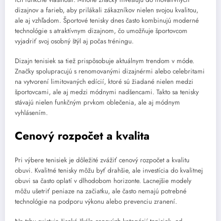
dizajnov a farieb, aby prilákali zákazníkov nielen svojou kvalitou,
ale aj vzhľadom. Športové tenisky dnes často kombinujú moderné
technológie s atraktívnym dizajnom, čo umožňuje športovcom
vyjadriť svoj osobný štýl aj počas tréningu.
Dizajn tenisiek sa tiež prispôsobuje aktuálnym trendom v móde.
Značky spolupracujú s renomovanými dizajnérmi alebo celebritami
na vytvorení limitovaných edícií, ktoré sú žiadané nielen medzi
športovcami, ale aj medzi módnymi nadšencami. Takto sa tenisky
stávajú nielen funkčným prvkom oblečenia, ale aj módnym
vyhlásením.
Cenový rozpočet a kvalita
Pri výbere tenisiek je dôležité zvážiť cenový rozpočet a kvalitu
obuvi. Kvalitné tenisky môžu byť drahšie, ale investícia do kvalitnej
obuvi sa často oplatí v dlhodobom horizonte. Lacnejšie modely
môžu ušetriť peniaze na začiatku, ale často nemajú potrebné
technológie na podporu výkonu alebo prevenciu zranení.