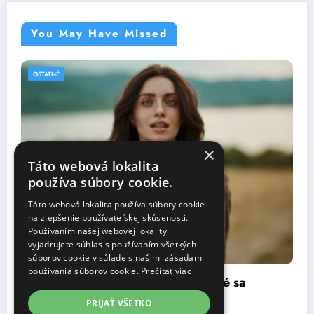
You May Have Missed
OSTATNÉ
×
Táto webová lokalita
používa súbory cookie.
Táto webová lokalita používa súbory cookie
na zlepšenie používateľskej skúsenosti.
Používaním našej webovej lokality
vyjadrujete súhlas s používaním všetkých
súborov cookie v súlade s našimi zásadami
používania súborov cookie.
Prečítať viac
TATUUM radí: zimné stylingy, ktoré sa
osvedčia v každej situácii
PRIJAŤ VŠETKO