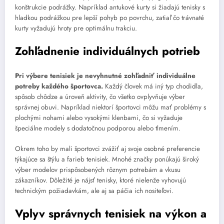
konštrukcie podrážky. Napríklad antukové kurty si žiadajú tenisky s
hladkou podrážkou pre lepší pohyb po povrchu, zatiaľ čo trávnaté
kurty vyžadujú hroty pre optimálnu trakciu.
Zohľadnenie individuálnych potrieb
Pri výbere tenisiek je nevyhnutné zohľadniť individuálne
potreby každého športovca.
Každý človek má iný typ chodidla,
spôsob chôdze a úroveň aktivity, čo všetko ovplyvňuje výber
správnej obuvi. Napríklad niektorí športovci môžu mať problémy s
plochými nohami alebo vysokými klenbami, čo si vyžaduje
špeciálne modely s dodatočnou podporou alebo tlmením.
Okrem toho by mali športovci zvážiť aj svoje osobné preferencie
týkajúce sa štýlu a farieb tenisiek. Mnohé značky ponúkajú široký
výber modelov prispôsobených rôznym potrebám a vkusu
zákazníkov. Dôležité je nájsť tenisky, ktoré nielenže vyhovujú
technickým požiadavkám, ale aj sa páčia ich nositeľovi.
Vplyv správnych tenisiek na výkon a