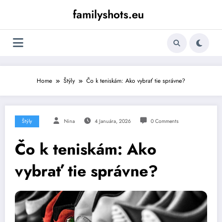
Skip
familyshots.eu
to
content
Home
Štýly
Čo k teniskám: Ako vybrať tie správne?
Štýly
Nina
4 Januára, 2026
0 Comments
Čo k teniskám: Ako
vybrať tie správne?