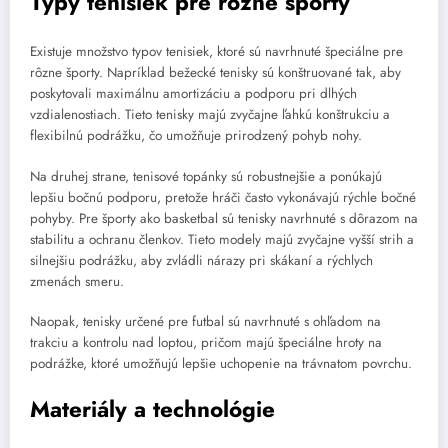
Typy tenisiek pre rôzne športy
Existuje množstvo typov tenisiek, ktoré sú navrhnuté špeciálne pre
rôzne športy. Napríklad bežecké tenisky sú konštruované tak, aby
poskytovali maximálnu amortizáciu a podporu pri dlhých
vzdialenostiach. Tieto tenisky majú zvyčajne ľahkú konštrukciu a
flexibilnú podrážku, čo umožňuje prirodzený pohyb nohy.
Na druhej strane, tenisové topánky sú robustnejšie a ponúkajú
lepšiu bočnú podporu, pretože hráči často vykonávajú rýchle bočné
pohyby. Pre športy ako basketbal sú tenisky navrhnuté s dôrazom na
stabilitu a ochranu členkov. Tieto modely majú zvyčajne vyšší strih a
silnejšiu podrážku, aby zvládli nárazy pri skákaní a rýchlych
zmenách smeru.
Naopak, tenisky určené pre futbal sú navrhnuté s ohľadom na
trakciu a kontrolu nad loptou, pričom majú špeciálne hroty na
podrážke, ktoré umožňujú lepšie uchopenie na trávnatom povrchu.
Materiály a technológie