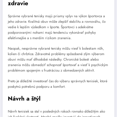
zdravie
Správne vybrané tenisky majú priamy vplyv na výkon športovca a
jeho zdravie. Kvalitná obuv môže zlepšiť stabilitu a rovnováhu, čo
vedie k lepším výsledkom v športe. Športovci s adekvátne
podporovanými nohami majú tendenciu vykonávať pohyby
efektívnejšie a s menším rizikom zranenia.
Naopak, nesprávne vybrané tenisky môžu viesť k bolestiam nôh,
kolien či chrbtice. Zdravotné problémy spôsobené zlým výberom
obuvi môžu mať dlhodobé následky. Chronické bolesti alebo
zranenia môžu obmedziť schopnosť športovať a viesť k psychickým
problémom spojeným s frustráciou z obmedzených aktivít.
Preto je dôležité investovať čas do výberu správnych tenisiek, ktoré
poskytnú potrebnú podporu a komfort.
Návrh a štýl
Návrh tenisiek sa stal v posledných rokoch rovnako dôležitým ako
ich funkčné vlastnosti. Mnohé značky investujú do inovatívnych